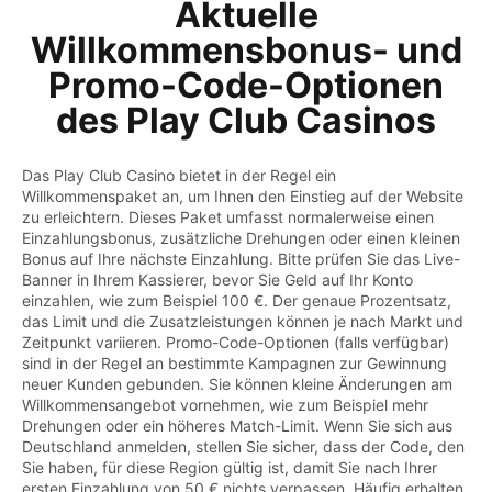
Aktuelle
Willkommensbonus- und
Promo-Code-Optionen
des Play Club Casinos
Das Play Club Casino bietet in der Regel ein
Willkommenspaket an, um Ihnen den Einstieg auf der Website
zu erleichtern. Dieses Paket umfasst normalerweise einen
Einzahlungsbonus, zusätzliche Drehungen oder einen kleinen
Bonus auf Ihre nächste Einzahlung. Bitte prüfen Sie das Live-
Banner in Ihrem Kassierer, bevor Sie Geld auf Ihr Konto
einzahlen, wie zum Beispiel 100 €. Der genaue Prozentsatz,
das Limit und die Zusatzleistungen können je nach Markt und
Zeitpunkt variieren. Promo-Code-Optionen (falls verfügbar)
sind in der Regel an bestimmte Kampagnen zur Gewinnung
neuer Kunden gebunden. Sie können kleine Änderungen am
Willkommensangebot vornehmen, wie zum Beispiel mehr
Drehungen oder ein höheres Match-Limit. Wenn Sie sich aus
Deutschland anmelden, stellen Sie sicher, dass der Code, den
Sie haben, für diese Region gültig ist, damit Sie nach Ihrer
ersten Einzahlung von 50 € nichts verpassen. Häufig erhalten