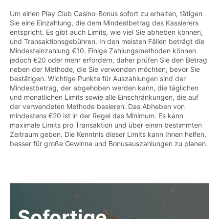
Um einen Play Club Casino-Bonus sofort zu erhalten, tätigen
Sie eine Einzahlung, die dem Mindestbetrag des Kassierers
entspricht. Es gibt auch Limits, wie viel Sie abheben können,
und Transaktionsgebühren. In den meisten Fällen beträgt die
Mindesteinzahlung €10. Einige Zahlungsmethoden können
jedoch €20 oder mehr erfordern, daher prüfen Sie den Betrag
neben der Methode, die Sie verwenden möchten, bevor Sie
bestätigen. Wichtige Punkte für Auszahlungen sind der
Mindestbetrag, der abgehoben werden kann, die täglichen
und monatlichen Limits sowie alle Einschränkungen, die auf
der verwendeten Methode basieren. Das Abheben von
mindestens €20 ist in der Regel das Minimum. Es kann
maximale Limits pro Transaktion und über einen bestimmten
Zeitraum geben. Die Kenntnis dieser Limits kann Ihnen helfen,
besser für große Gewinne und Bonusauszahlungen zu planen.
Sofortige