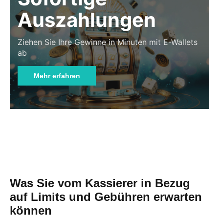
Auszahlungen
Ziehen Sie Ihre Gewinne in Minuten mit E-Wallets
ab
Mehr erfahren
Was Sie vom Kassierer in Bezug
auf Limits und Gebühren erwarten
können