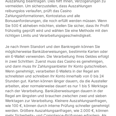
Auszahlung beantragen. Dies hilft Ihnen, Verzögerungen zu
vermeiden. Um sicherzustellen, dass Auszahlungen
reibungslos verlaufen, prüft das Casino
Zahlungsinformationen, Kontostatus und alle
Bonusanforderungen, die noch erfüllt werden müssen. Wenn
Sie 500 € abheben möchten, stellen Sie sicher, dass Ihr Profil
frühzeitig geprüft wird und wählen Sie eine Methode mit den
richtigen Limits und Verarbeitungsgeschwindigkeit.
Je nach Ihrem Standort und den Bankregeln können Sie
möglicherweise Banküberweisungen, bestimmte Karten oder
ein E-Wallet verwenden. Die Verarbeitung Ihres Geldes erfolgt
in zwei Schritten: Zuerst muss das Casino es genehmigen,
und dann muss Ihr Zahlungsanbieter Ihr Konto gutschreiben.
Wenn genehmigt, verarbeiten E-Wallets in der Regel am
schnellsten und schreiben Ihr Konto innerhalb von 0 bis 24
Stunden gut. Karten können länger dauern, da die Aussteller
arbeiten, aber normalerweise dauert es nur 1 bis 5 Werktage
nach der Verarbeitung. Banküberweisungen dauern in der
Regel am längsten und brauchen zwischen zwei und sieben
Werktagen zur Verarbeitung. Kleinere Auszahlungsanfragen,
wie 100 €, können durch interne Prüfung schneller genehmigt
werden. Größere Auszahlungsanfragen, wie 2.000 €, können
mehr Sicherheits- und Compliance-Prüfungen erfordern. Als