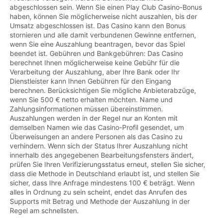
abgeschlossen sein. Wenn Sie einen Play Club Casino-Bonus
haben, können Sie möglicherweise nicht auszahlen, bis der
Umsatz abgeschlossen ist. Das Casino kann den Bonus
stornieren und alle damit verbundenen Gewinne entfernen,
wenn Sie eine Auszahlung beantragen, bevor das Spiel
beendet ist. Gebühren und Bankgebühren: Das Casino
berechnet Ihnen möglicherweise keine Gebühr für die
Verarbeitung der Auszahlung, aber Ihre Bank oder Ihr
Dienstleister kann Ihnen Gebühren für den Eingang
berechnen. Berücksichtigen Sie mögliche Anbieterabzüge,
wenn Sie 500 € netto erhalten möchten. Name und
Zahlungsinformationen müssen übereinstimmen.
Auszahlungen werden in der Regel nur an Konten mit
demselben Namen wie das Casino-Profil gesendet, um
Überweisungen an andere Personen als das Casino zu
verhindern. Wenn sich der Status Ihrer Auszahlung nicht
innerhalb des angegebenen Bearbeitungsfensters ändert,
prüfen Sie Ihren Verifizierungsstatus erneut, stellen Sie sicher,
dass die Methode in Deutschland erlaubt ist, und stellen Sie
sicher, dass Ihre Anfrage mindestens 100 € beträgt. Wenn
alles in Ordnung zu sein scheint, endet das Anrufen des
Supports mit Betrag und Methode der Auszahlung in der
Regel am schnellsten.