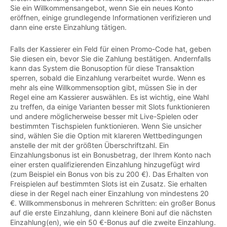
Sie ein Willkommensangebot, wenn Sie ein neues Konto
eröffnen, einige grundlegende Informationen verifizieren und
dann eine erste Einzahlung tätigen.
Falls der Kassierer ein Feld für einen Promo-Code hat, geben
Sie diesen ein, bevor Sie die Zahlung bestätigen. Andernfalls
kann das System die Bonusoption für diese Transaktion
sperren, sobald die Einzahlung verarbeitet wurde. Wenn es
mehr als eine Willkommensoption gibt, müssen Sie in der
Regel eine am Kassierer auswählen. Es ist wichtig, eine Wahl
zu treffen, da einige Varianten besser mit Slots funktionieren
und andere möglicherweise besser mit Live-Spielen oder
bestimmten Tischspielen funktionieren. Wenn Sie unsicher
sind, wählen Sie die Option mit klareren Wettbedingungen
anstelle der mit der größten Überschriftzahl. Ein
Einzahlungsbonus ist ein Bonusbetrag, der Ihrem Konto nach
einer ersten qualifizierenden Einzahlung hinzugefügt wird
(zum Beispiel ein Bonus von bis zu 200 €). Das Erhalten von
Freispielen auf bestimmten Slots ist ein Zusatz. Sie erhalten
diese in der Regel nach einer Einzahlung von mindestens 20
€. Willkommensbonus in mehreren Schritten: ein großer Bonus
auf die erste Einzahlung, dann kleinere Boni auf die nächsten
Einzahlung(en), wie ein 50 €-Bonus auf die zweite Einzahlung.