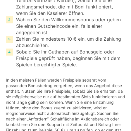
Telefon verifiziert werden); wählen Sie eine
Zahlungsmethode, die mit Boni funktioniert,
wenn Sie den Kassierer öffnen.
Wählen Sie den Willkommensbonus oder geben
Sie einen Gutscheincode ein, falls einer
angegeben ist.
Zahlen Sie mindestens 10 € ein, um die Zahlung
abzuschließen.
Sobald Sie Ihr Guthaben auf Bonusgeld oder
Freispiele geprüft haben, beginnen Sie mit dem
Spielen berechtigter Spiele.
In den meisten Fällen werden Freispiele separat vom
passenden Bonusbetrag vergeben, wenn das Angebot diese
enthält. Nutzen Sie Ihre Freispiele, sobald Sie sie erhalten, da
sie möglicherweise nur auf bestimmten Slots funktionieren und
nicht lange gültig sein können. Wenn Sie eine Einzahlung
tätigen, ohne den Bonus zuerst zu aktivieren, wird er
möglicherweise nicht automatisch hinzugefügt. Suchen Sie
nach einer „Anfordern“-Schaltfläche im Aktionsbereich oder
kontaktieren Sie den Support mit Zeitpunkt und Betrag Ihrer
Einzahlung (zum Beispiel 50 €), um zu prüfen, ob er genutzt