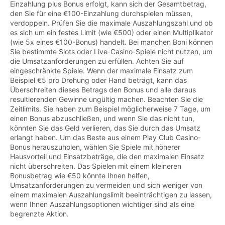
Einzahlung plus Bonus erfolgt, kann sich der Gesamtbetrag,
den Sie für eine €100-Einzahlung durchspielen müssen,
verdoppeln. Prüfen Sie die maximale Auszahlungszahl und ob
es sich um ein festes Limit (wie €500) oder einen Multiplikator
(wie 5x eines €100-Bonus) handelt. Bei manchen Boni können
Sie bestimmte Slots oder Live-Casino-Spiele nicht nutzen, um
die Umsatzanforderungen zu erfüllen. Achten Sie auf
eingeschränkte Spiele. Wenn der maximale Einsatz zum
Beispiel €5 pro Drehung oder Hand beträgt, kann das
Überschreiten dieses Betrags den Bonus und alle daraus
resultierenden Gewinne ungültig machen. Beachten Sie die
Zeitlimits. Sie haben zum Beispiel möglicherweise 7 Tage, um
einen Bonus abzuschließen, und wenn Sie das nicht tun,
könnten Sie das Geld verlieren, das Sie durch das Umsatz
erlangt haben. Um das Beste aus einem Play Club Casino-
Bonus herauszuholen, wählen Sie Spiele mit höherer
Hausvorteil und Einsatzbeträge, die den maximalen Einsatz
nicht überschreiten. Das Spielen mit einem kleineren
Bonusbetrag wie €50 könnte Ihnen helfen,
Umsatzanforderungen zu vermeiden und sich weniger von
einem maximalen Auszahlungslimit beeinträchtigen zu lassen,
wenn Ihnen Auszahlungsoptionen wichtiger sind als eine
begrenzte Aktion.