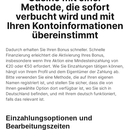
Methode, die sofort
verbucht wird und mit
Ihren Kontoinformationen
übereinstimmt
Dadurch erhalten Sie Ihren Bonus schneller. Schnelle
Finanzierung erleichtert die Aktivierung Ihres Bonus,
insbesondere wenn Ihre Aktion eine Mindesteinzahlung von
€20 oder €50 erfordert. Wie Sie Einzahlungen tätigen können,
hängt von Ihrem Profil und dem Eigentümer der Zahlung ab.
Bitte verwenden Sie eine Methode, die auf Ihren eigenen
Namen registriert ist, und stellen Sie sicher, dass die von
Ihnen gewählte Option dort verfügbar ist, wo Sie sich in
Deutschland befinden, und mit Ihrem deutsch funktioniert,
falls das relevant ist.
Einzahlungsoptionen und
Bearbeitungszeiten