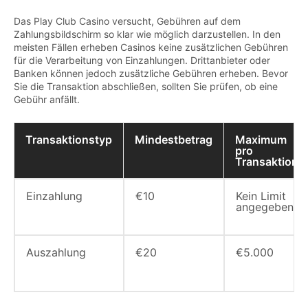
Das Play Club Casino versucht, Gebühren auf dem
Zahlungsbildschirm so klar wie möglich darzustellen. In den
meisten Fällen erheben Casinos keine zusätzlichen Gebühren
für die Verarbeitung von Einzahlungen. Drittanbieter oder
Banken können jedoch zusätzliche Gebühren erheben. Bevor
Sie die Transaktion abschließen, sollten Sie prüfen, ob eine
Gebühr anfällt.
Transaktionstyp
Mindestbetrag
Maximum
pro
Transaktion
Einzahlung
€10
Kein Limit
angegeben
Auszahlung
€20
€5.000