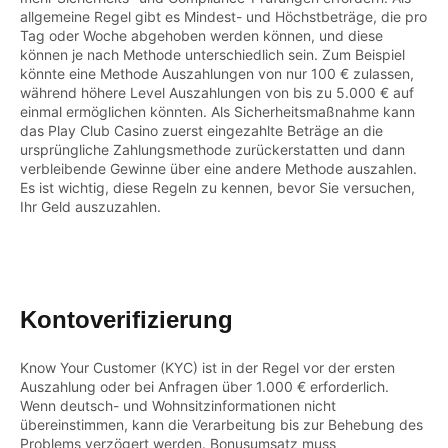
allgemeine Regel gibt es Mindest- und Höchstbeträge, die pro
Tag oder Woche abgehoben werden können, und diese
können je nach Methode unterschiedlich sein. Zum Beispiel
könnte eine Methode Auszahlungen von nur 100 € zulassen,
während höhere Level Auszahlungen von bis zu 5.000 € auf
einmal ermöglichen könnten. Als Sicherheitsmaßnahme kann
das Play Club Casino zuerst eingezahlte Beträge an die
ursprüngliche Zahlungsmethode zurückerstatten und dann
verbleibende Gewinne über eine andere Methode auszahlen.
Es ist wichtig, diese Regeln zu kennen, bevor Sie versuchen,
Ihr Geld auszuzahlen.
Kontoverifizierung
Know Your Customer (KYC) ist in der Regel vor der ersten
Auszahlung oder bei Anfragen über 1.000 € erforderlich.
Wenn deutsch- und Wohnsitzinformationen nicht
übereinstimmen, kann die Verarbeitung bis zur Behebung des
Problems verzögert werden. Bonusumsatz muss