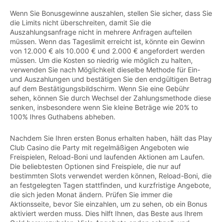
Wenn Sie Bonusgewinne auszahlen, stellen Sie sicher, dass Sie
die Limits nicht überschreiten, damit Sie die
Auszahlungsanfrage nicht in mehrere Anfragen aufteilen
müssen. Wenn das Tageslimit erreicht ist, könnte ein Gewinn
von 12.000 € als 10.000 € und 2.000 € angefordert werden
müssen. Um die Kosten so niedrig wie möglich zu halten,
verwenden Sie nach Möglichkeit dieselbe Methode für Ein-
und Auszahlungen und bestätigen Sie den endgültigen Betrag
auf dem Bestätigungsbildschirm. Wenn Sie eine Gebühr
sehen, können Sie durch Wechsel der Zahlungsmethode diese
senken, insbesondere wenn Sie kleine Beträge wie 20% to
100% Ihres Guthabens abheben.
Nachdem Sie Ihren ersten Bonus erhalten haben, hält das Play
Club Casino die Party mit regelmäßigen Angeboten wie
Freispielen, Reload-Boni und laufenden Aktionen am Laufen.
Die beliebtesten Optionen sind Freispiele, die nur auf
bestimmten Slots verwendet werden können, Reload-Boni, die
an festgelegten Tagen stattfinden, und kurzfristige Angebote,
die sich jeden Monat ändern. Prüfen Sie immer die
Aktionsseite, bevor Sie einzahlen, um zu sehen, ob ein Bonus
aktiviert werden muss. Dies hilft Ihnen, das Beste aus Ihrem