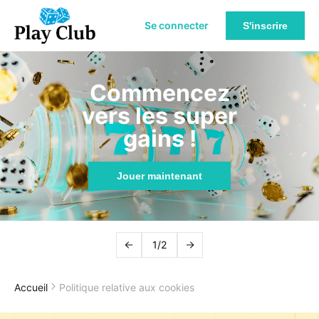
Se connecter
S'inscrire
Commencez
vers les super
gains !
Jouer maintenant
1/2
Accueil
Politique relative aux cookies