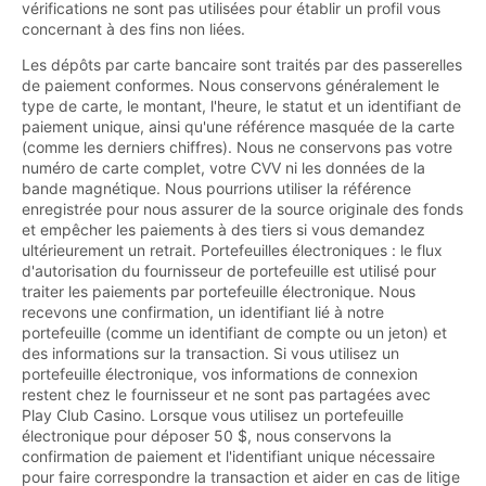
vérifications ne sont pas utilisées pour établir un profil vous
concernant à des fins non liées.
Les dépôts par carte bancaire sont traités par des passerelles
de paiement conformes. Nous conservons généralement le
type de carte, le montant, l'heure, le statut et un identifiant de
paiement unique, ainsi qu'une référence masquée de la carte
(comme les derniers chiffres). Nous ne conservons pas votre
numéro de carte complet, votre CVV ni les données de la
bande magnétique. Nous pourrions utiliser la référence
enregistrée pour nous assurer de la source originale des fonds
et empêcher les paiements à des tiers si vous demandez
ultérieurement un retrait. Portefeuilles électroniques : le flux
d'autorisation du fournisseur de portefeuille est utilisé pour
traiter les paiements par portefeuille électronique. Nous
recevons une confirmation, un identifiant lié à notre
portefeuille (comme un identifiant de compte ou un jeton) et
des informations sur la transaction. Si vous utilisez un
portefeuille électronique, vos informations de connexion
restent chez le fournisseur et ne sont pas partagées avec
Play Club Casino. Lorsque vous utilisez un portefeuille
électronique pour déposer 50 $, nous conservons la
confirmation de paiement et l'identifiant unique nécessaire
pour faire correspondre la transaction et aider en cas de litige