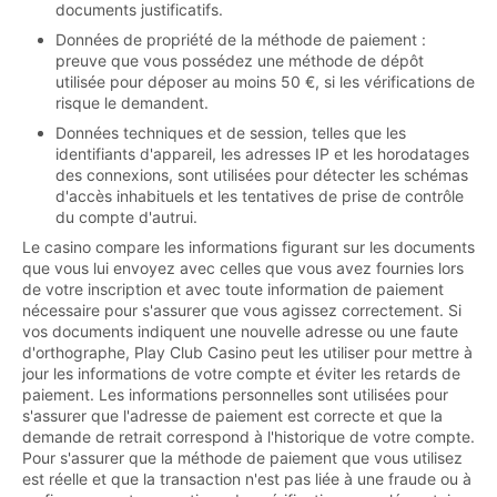
documents justificatifs.
Données de propriété de la méthode de paiement :
preuve que vous possédez une méthode de dépôt
utilisée pour déposer au moins 50 €, si les vérifications de
risque le demandent.
Données techniques et de session, telles que les
identifiants d'appareil, les adresses IP et les horodatages
des connexions, sont utilisées pour détecter les schémas
d'accès inhabituels et les tentatives de prise de contrôle
du compte d'autrui.
Le casino compare les informations figurant sur les documents
que vous lui envoyez avec celles que vous avez fournies lors
de votre inscription et avec toute information de paiement
nécessaire pour s'assurer que vous agissez correctement. Si
vos documents indiquent une nouvelle adresse ou une faute
d'orthographe, Play Club Casino peut les utiliser pour mettre à
jour les informations de votre compte et éviter les retards de
paiement. Les informations personnelles sont utilisées pour
s'assurer que l'adresse de paiement est correcte et que la
demande de retrait correspond à l'historique de votre compte.
Pour s'assurer que la méthode de paiement que vous utilisez
est réelle et que la transaction n'est pas liée à une fraude ou à