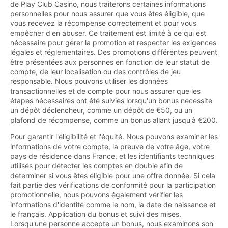
de Play Club Casino, nous traiterons certaines informations
personnelles pour nous assurer que vous êtes éligible, que
vous recevez la récompense correctement et pour vous
empêcher d'en abuser. Ce traitement est limité à ce qui est
nécessaire pour gérer la promotion et respecter les exigences
légales et réglementaires. Des promotions différentes peuvent
être présentées aux personnes en fonction de leur statut de
compte, de leur localisation ou des contrôles de jeu
responsable. Nous pouvons utiliser les données
transactionnelles et de compte pour nous assurer que les
étapes nécessaires ont été suivies lorsqu'un bonus nécessite
un dépôt déclencheur, comme un dépôt de €50, ou un
plafond de récompense, comme un bonus allant jusqu'à €200.
Pour garantir l'éligibilité et l'équité. Nous pouvons examiner les
informations de votre compte, la preuve de votre âge, votre
pays de résidence dans France, et les identifiants techniques
utilisés pour détecter les comptes en double afin de
déterminer si vous êtes éligible pour une offre donnée. Si cela
fait partie des vérifications de conformité pour la participation
promotionnelle, nous pouvons également vérifier les
informations d'identité comme le nom, la date de naissance et
le français. Application du bonus et suivi des mises.
Lorsqu'une personne accepte un bonus, nous examinons son