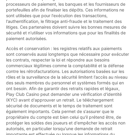
processeurs de paiement, les banques et les fournisseurs de
portefeuilles afin de finaliser les dépôts. Ces informations ne
sont utilisées que pour l'exécution des transactions,
l'authentification, le filtrage anti-fraude et le traitement des
litiges. Ces partenaires doivent suivre les bonnes mesures de
sécurité et n'utiliser vos informations que pour les finalités de
paiement autorisées.
Accès et conservation : les registres relatifs aux paiements
sont conservés aussi longtemps que nécessaire pour exécuter
les contrats, respecter la loi et répondre aux besoins
commerciaux légitimes comme la comptabilité et la défense
contre les rétrofacturations. Les autorisations basées sur les
rôles et la surveillance de la sécurité limitent l'accès au niveau
des seuls membres du personnel et systèmes formés qui en
ont besoin. Afin de garantir des retraits rapides et légaux,
Play Club Casino peut demander une vérification d'identité
(KYC) avant d'approuver un retrait. Le téléchargement
sécurisé de documents et le temps de traitement sont
également importants. Cela permet de s'assurer que le
propriétaire du compte est bien celui qu'il prétend être, de
protéger les soldes des joueurs et d'empêcher les accès non
autorisés, en particulier lorsqu'une demande de retrait
importante est effectuée ou lorsque les informations du