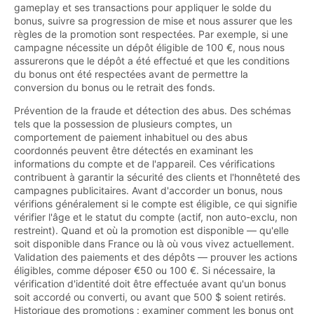
gameplay et ses transactions pour appliquer le solde du
bonus, suivre sa progression de mise et nous assurer que les
règles de la promotion sont respectées. Par exemple, si une
campagne nécessite un dépôt éligible de 100 €, nous nous
assurerons que le dépôt a été effectué et que les conditions
du bonus ont été respectées avant de permettre la
conversion du bonus ou le retrait des fonds.
Prévention de la fraude et détection des abus. Des schémas
tels que la possession de plusieurs comptes, un
comportement de paiement inhabituel ou des abus
coordonnés peuvent être détectés en examinant les
informations du compte et de l'appareil. Ces vérifications
contribuent à garantir la sécurité des clients et l'honnêteté des
campagnes publicitaires. Avant d'accorder un bonus, nous
vérifions généralement si le compte est éligible, ce qui signifie
vérifier l'âge et le statut du compte (actif, non auto-exclu, non
restreint). Quand et où la promotion est disponible — qu'elle
soit disponible dans France ou là où vous vivez actuellement.
Validation des paiements et des dépôts — prouver les actions
éligibles, comme déposer €50 ou 100 €. Si nécessaire, la
vérification d'identité doit être effectuée avant qu'un bonus
soit accordé ou converti, ou avant que 500 $ soient retirés.
Historique des promotions : examiner comment les bonus ont