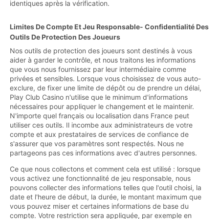
identiques après la vérification.
Limites De Compte Et Jeu Responsable- Confidentialité Des
Outils De Protection Des Joueurs
Nos outils de protection des joueurs sont destinés à vous
aider à garder le contrôle, et nous traitons les informations
que vous nous fournissez par leur intermédiaire comme
privées et sensibles. Lorsque vous choisissez de vous auto-
exclure, de fixer une limite de dépôt ou de prendre un délai,
Play Club Casino n'utilise que le minimum d'informations
nécessaires pour appliquer le changement et le maintenir.
N'importe quel français ou localisation dans France peut
utiliser ces outils. Il incombe aux administrateurs de votre
compte et aux prestataires de services de confiance de
s'assurer que vos paramètres sont respectés. Nous ne
partageons pas ces informations avec d'autres personnes.
Ce que nous collectons et comment cela est utilisé : lorsque
vous activez une fonctionnalité de jeu responsable, nous
pouvons collecter des informations telles que l'outil choisi, la
date et l'heure de début, la durée, le montant maximum que
vous pouvez miser et certaines informations de base du
compte. Votre restriction sera appliquée, par exemple en