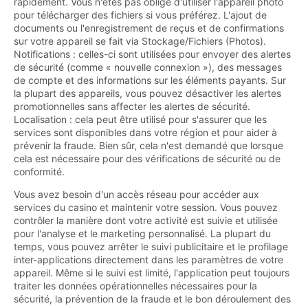
rapidement. Vous n'êtes pas obligé d'utiliser l'appareil photo
pour télécharger des fichiers si vous préférez. L'ajout de
documents ou l'enregistrement de reçus et de confirmations
sur votre appareil se fait via Stockage/Fichiers (Photos).
Notifications : celles-ci sont utilisées pour envoyer des alertes
de sécurité (comme « nouvelle connexion »), des messages
de compte et des informations sur les éléments payants. Sur
la plupart des appareils, vous pouvez désactiver les alertes
promotionnelles sans affecter les alertes de sécurité.
Localisation : cela peut être utilisé pour s'assurer que les
services sont disponibles dans votre région et pour aider à
prévenir la fraude. Bien sûr, cela n'est demandé que lorsque
cela est nécessaire pour des vérifications de sécurité ou de
conformité.
Vous avez besoin d'un accès réseau pour accéder aux
services du casino et maintenir votre session. Vous pouvez
contrôler la manière dont votre activité est suivie et utilisée
pour l'analyse et le marketing personnalisé. La plupart du
temps, vous pouvez arrêter le suivi publicitaire et le profilage
inter-applications directement dans les paramètres de votre
appareil. Même si le suivi est limité, l'application peut toujours
traiter les données opérationnelles nécessaires pour la
sécurité, la prévention de la fraude et le bon déroulement des