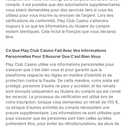
compte. Il est possible que des autorisations supplémentaires
vous soient demandées pour des services tiers si vous les
utilisez pour vous inscrire ou envoyer de l'argent. Lors des
vérifications de conformité, Play Club Casino s'attendra
toujours à ce que les informations du titulaire du compte
restent identiques. Cela inclut le français que vous déclarez
être.
Ce Que Play Club Casino Fait Avec Vos Informations
Personnelles Pour S'Assurer Que C'est Bien Vous
Play Club Casino utilise vos informations personnelles pour
s'assurer que c'est bien vous et pour garantir que la
plateforme respecte les règles en matière d'identité et de
protection contre la fraude. De cette manière, votre solde est
protégé, personne d'autre ne peut y accéder, et les retraits
sont envoyés uniquement au titulaire du compte qui est censé
les recevoir. Le processus de vérification est utilisé lors de
votre inscription, lorsque vous demandez un retrait de 100 €,
ou lorsque d'autres activités du compte nécessitent une
preuve supplémentaire. Les informations ne sont utilisées que
pour s'assurer que les personnes sont bien celles qu'elles
prétendent être, pour éviter les rétrofacturations, les abus de