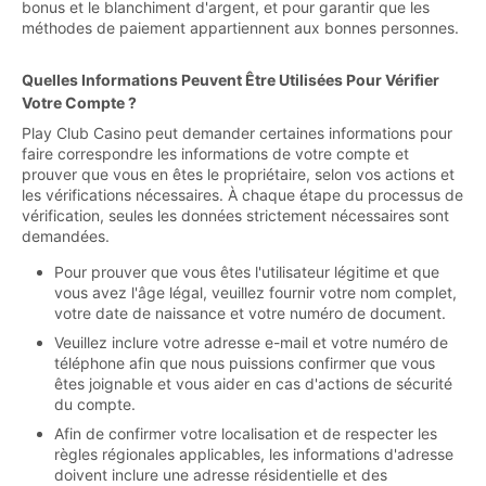
bonus et le blanchiment d'argent, et pour garantir que les
méthodes de paiement appartiennent aux bonnes personnes.
Quelles Informations Peuvent Être Utilisées Pour Vérifier
Votre Compte ?
Play Club Casino peut demander certaines informations pour
faire correspondre les informations de votre compte et
prouver que vous en êtes le propriétaire, selon vos actions et
les vérifications nécessaires. À chaque étape du processus de
vérification, seules les données strictement nécessaires sont
demandées.
Pour prouver que vous êtes l'utilisateur légitime et que
vous avez l'âge légal, veuillez fournir votre nom complet,
votre date de naissance et votre numéro de document.
Veuillez inclure votre adresse e-mail et votre numéro de
téléphone afin que nous puissions confirmer que vous
êtes joignable et vous aider en cas d'actions de sécurité
du compte.
Afin de confirmer votre localisation et de respecter les
règles régionales applicables, les informations d'adresse
doivent inclure une adresse résidentielle et des