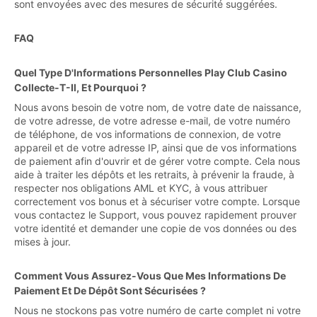
sont envoyées avec des mesures de sécurité suggérées.
FAQ
Quel Type D'Informations Personnelles Play Club Casino
Collecte-T-Il, Et Pourquoi ?
Nous avons besoin de votre nom, de votre date de naissance,
de votre adresse, de votre adresse e-mail, de votre numéro
de téléphone, de vos informations de connexion, de votre
appareil et de votre adresse IP, ainsi que de vos informations
de paiement afin d'ouvrir et de gérer votre compte. Cela nous
aide à traiter les dépôts et les retraits, à prévenir la fraude, à
respecter nos obligations AML et KYC, à vous attribuer
correctement vos bonus et à sécuriser votre compte. Lorsque
vous contactez le Support, vous pouvez rapidement prouver
votre identité et demander une copie de vos données ou des
mises à jour.
Comment Vous Assurez-Vous Que Mes Informations De
Paiement Et De Dépôt Sont Sécurisées ?
Nous ne stockons pas votre numéro de carte complet ni votre