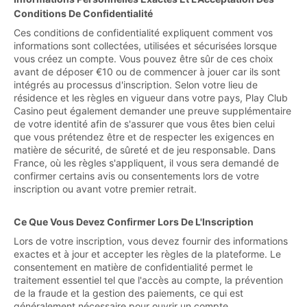
Conditions De Confidentialité
Ces conditions de confidentialité expliquent comment vos
informations sont collectées, utilisées et sécurisées lorsque
vous créez un compte. Vous pouvez être sûr de ces choix
avant de déposer €10 ou de commencer à jouer car ils sont
intégrés au processus d'inscription. Selon votre lieu de
résidence et les règles en vigueur dans votre pays, Play Club
Casino peut également demander une preuve supplémentaire
de votre identité afin de s'assurer que vous êtes bien celui
que vous prétendez être et de respecter les exigences en
matière de sécurité, de sûreté et de jeu responsable. Dans
France, où les règles s'appliquent, il vous sera demandé de
confirmer certains avis ou consentements lors de votre
inscription ou avant votre premier retrait.
Ce Que Vous Devez Confirmer Lors De L'Inscription
Lors de votre inscription, vous devez fournir des informations
exactes et à jour et accepter les règles de la plateforme. Le
consentement en matière de confidentialité permet le
traitement essentiel tel que l'accès au compte, la prévention
de la fraude et la gestion des paiements, ce qui est
généralement nécessaire pour ouvrir un compte.