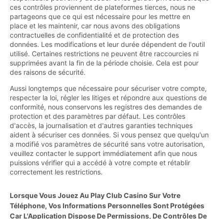
ces contrôles proviennent de plateformes tierces, nous ne
partageons que ce qui est nécessaire pour les mettre en
place et les maintenir, car nous avons des obligations
contractuelles de confidentialité et de protection des
données. Les modifications et leur durée dépendent de l'outil
utilisé. Certaines restrictions ne peuvent être raccourcies ni
supprimées avant la fin de la période choisie. Cela est pour
des raisons de sécurité.
Aussi longtemps que nécessaire pour sécuriser votre compte,
respecter la loi, régler les litiges et répondre aux questions de
conformité, nous conservons les registres des demandes de
protection et des paramètres par défaut. Les contrôles
d'accès, la journalisation et d'autres garanties techniques
aident à sécuriser ces données. Si vous pensez que quelqu'un
a modifié vos paramètres de sécurité sans votre autorisation,
veuillez contacter le support immédiatement afin que nous
puissions vérifier qui a accédé à votre compte et rétablir
correctement les restrictions.
Lorsque Vous Jouez Au Play Club Casino Sur Votre
Téléphone, Vos Informations Personnelles Sont Protégées
Car L'Application Dispose De Permissions, De Contrôles De