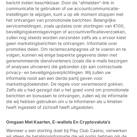
bericht indien beschikbaar. Door de "afmelden"-link in
communicatie te gebruiken of uw accountcommunicatie-
instellingen te wijzigen, kunt u op elk moment stoppen met
het ontvangen van promotionele berichten. Belangrijke
servicemeldingen, zoals updates over stortingen van €100,
beveiligingskennisgevingen of accountverificatieverzoeken,
zullen nog steeds worden verzonden zelfs als u ervoor kiest
geen marketingberichten te ontvangen. Informatie over
promoties delen. Om reclamecampagnes uit te voeren en te
volgen, kunnen wij enige beperkte gegevens delen met
gerenommeerde dienstverleners (zoals die e-mails bezorgen
of analyses uitvoeren) die gebonden zijn aan contractuele
privacy- en beveiligingsverplichtingen. Wij zullen uw
informatie nooit aan een derde partij geven voor
marketingdoeleinden. De regels voor verantwoord gokken.
Zelfs als u had gezegd dat u het goed vond om promotionele
berichten en bonussen te ontvangen, zullen wij de informatie
die wij hebben gebruiken om u te informeren als u limieten
heeft ingesteld of zichzelf heeft uitgesloten.
Omgaan Met Kaarten, E-wallets En Cryptovaluta's
Wanneer u een storting doet bij Play Club Casino, verwerken
wij alleen de betalingsinformatie die wij nodig hebben om de