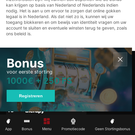
kan krijgen op basis van Nederland of Nederlands indien
nodig. Het is aan u om ervoor te zorgen dat online gokken
legaal is in Nederland. Als dat niet zo is, kunnen wij uw
toegang blokkeren en om bewijs van identiteit vragen om uw
account te sluiten en eventuele winsten terug te geven, zoals
ons beleid is.
Bonus
voor eerste storting
1000€ + 250 FS
Als u symptomen van gokverslaving opmerkt, zoek dan hulp
bij een professional. Deze website is bedoeld voor gebruikers
Registreren
van 18 jaar en ouder.
Servicevoorwaarden
Toppagina's
App
Bonus
Promotiecode
Geen Stortingsbonus
Menu