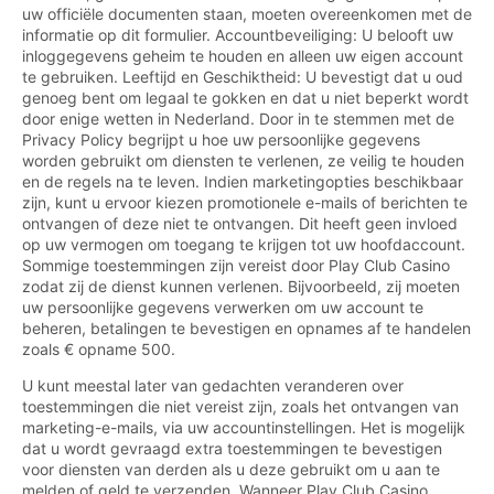
uw officiële documenten staan, moeten overeenkomen met de
informatie op dit formulier. Accountbeveiliging: U belooft uw
inloggegevens geheim te houden en alleen uw eigen account
te gebruiken. Leeftijd en Geschiktheid: U bevestigt dat u oud
genoeg bent om legaal te gokken en dat u niet beperkt wordt
door enige wetten in Nederland. Door in te stemmen met de
Privacy Policy begrijpt u hoe uw persoonlijke gegevens
worden gebruikt om diensten te verlenen, ze veilig te houden
en de regels na te leven. Indien marketingopties beschikbaar
zijn, kunt u ervoor kiezen promotionele e-mails of berichten te
ontvangen of deze niet te ontvangen. Dit heeft geen invloed
op uw vermogen om toegang te krijgen tot uw hoofdaccount.
Sommige toestemmingen zijn vereist door Play Club Casino
zodat zij de dienst kunnen verlenen. Bijvoorbeeld, zij moeten
uw persoonlijke gegevens verwerken om uw account te
beheren, betalingen te bevestigen en opnames af te handelen
zoals € opname 500.
U kunt meestal later van gedachten veranderen over
toestemmingen die niet vereist zijn, zoals het ontvangen van
marketing-e-mails, via uw accountinstellingen. Het is mogelijk
dat u wordt gevraagd extra toestemmingen te bevestigen
voor diensten van derden als u deze gebruikt om u aan te
melden of geld te verzenden. Wanneer Play Club Casino