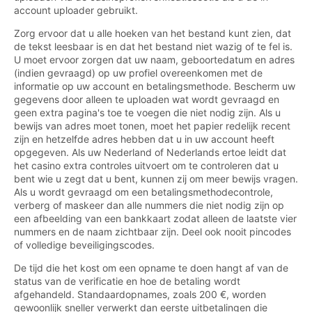
account uploader gebruikt.
Zorg ervoor dat u alle hoeken van het bestand kunt zien, dat
de tekst leesbaar is en dat het bestand niet wazig of te fel is.
U moet ervoor zorgen dat uw naam, geboortedatum en adres
(indien gevraagd) op uw profiel overeenkomen met de
informatie op uw account en betalingsmethode. Bescherm uw
gegevens door alleen te uploaden wat wordt gevraagd en
geen extra pagina's toe te voegen die niet nodig zijn. Als u
bewijs van adres moet tonen, moet het papier redelijk recent
zijn en hetzelfde adres hebben dat u in uw account heeft
opgegeven. Als uw Nederland of Nederlands ertoe leidt dat
het casino extra controles uitvoert om te controleren dat u
bent wie u zegt dat u bent, kunnen zij om meer bewijs vragen.
Als u wordt gevraagd om een betalingsmethodecontrole,
verberg of maskeer dan alle nummers die niet nodig zijn op
een afbeelding van een bankkaart zodat alleen de laatste vier
nummers en de naam zichtbaar zijn. Deel ook nooit pincodes
of volledige beveiligingscodes.
De tijd die het kost om een opname te doen hangt af van de
status van de verificatie en hoe de betaling wordt
afgehandeld. Standaardopnames, zoals 200 €, worden
gewoonlijk sneller verwerkt dan eerste uitbetalingen die