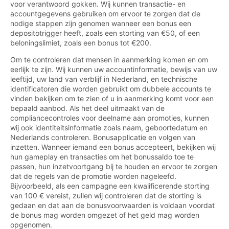
voor verantwoord gokken. Wij kunnen transactie- en
accountgegevens gebruiken om ervoor te zorgen dat de
nodige stappen zijn genomen wanneer een bonus een
depositotrigger heeft, zoals een storting van €50, of een
beloningslimiet, zoals een bonus tot €200.
Om te controleren dat mensen in aanmerking komen en om
eerlijk te zijn. Wij kunnen uw accountinformatie, bewijs van uw
leeftijd, uw land van verblijf in Nederland, en technische
identificatoren die worden gebruikt om dubbele accounts te
vinden bekijken om te zien of u in aanmerking komt voor een
bepaald aanbod. Als het deel uitmaakt van de
compliancecontroles voor deelname aan promoties, kunnen
wij ook identiteitsinformatie zoals naam, geboortedatum en
Nederlands controleren. Bonusapplicatie en volgen van
inzetten. Wanneer iemand een bonus accepteert, bekijken wij
hun gameplay en transacties om het bonussaldo toe te
passen, hun inzetvoortgang bij te houden en ervoor te zorgen
dat de regels van de promotie worden nageleefd.
Bijvoorbeeld, als een campagne een kwalificerende storting
van 100 € vereist, zullen wij controleren dat de storting is
gedaan en dat aan de bonusvoorwaarden is voldaan voordat
de bonus mag worden omgezet of het geld mag worden
opgenomen.