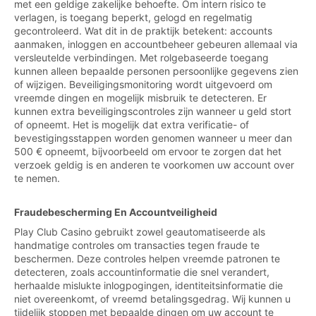
met een geldige zakelijke behoefte. Om intern risico te
verlagen, is toegang beperkt, gelogd en regelmatig
gecontroleerd. Wat dit in de praktijk betekent: accounts
aanmaken, inloggen en accountbeheer gebeuren allemaal via
versleutelde verbindingen. Met rolgebaseerde toegang
kunnen alleen bepaalde personen persoonlijke gegevens zien
of wijzigen. Beveiligingsmonitoring wordt uitgevoerd om
vreemde dingen en mogelijk misbruik te detecteren. Er
kunnen extra beveiligingscontroles zijn wanneer u geld stort
of opneemt. Het is mogelijk dat extra verificatie- of
bevestigingsstappen worden genomen wanneer u meer dan
500 € opneemt, bijvoorbeeld om ervoor te zorgen dat het
verzoek geldig is en anderen te voorkomen uw account over
te nemen.
Fraudebescherming En Accountveiligheid
Play Club Casino gebruikt zowel geautomatiseerde als
handmatige controles om transacties tegen fraude te
beschermen. Deze controles helpen vreemde patronen te
detecteren, zoals accountinformatie die snel verandert,
herhaalde mislukte inlogpogingen, identiteitsinformatie die
niet overeenkomt, of vreemd betalingsgedrag. Wij kunnen u
tijdelijk stoppen met bepaalde dingen om uw account te