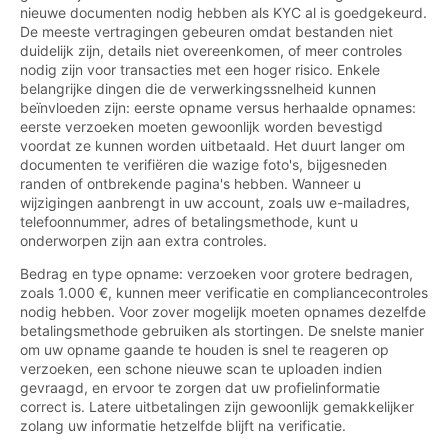
nieuwe documenten nodig hebben als KYC al is goedgekeurd.
De meeste vertragingen gebeuren omdat bestanden niet
duidelijk zijn, details niet overeenkomen, of meer controles
nodig zijn voor transacties met een hoger risico. Enkele
belangrijke dingen die de verwerkingssnelheid kunnen
beïnvloeden zijn: eerste opname versus herhaalde opnames:
eerste verzoeken moeten gewoonlijk worden bevestigd
voordat ze kunnen worden uitbetaald. Het duurt langer om
documenten te verifiëren die wazige foto's, bijgesneden
randen of ontbrekende pagina's hebben. Wanneer u
wijzigingen aanbrengt in uw account, zoals uw e-mailadres,
telefoonnummer, adres of betalingsmethode, kunt u
onderworpen zijn aan extra controles.
Bedrag en type opname: verzoeken voor grotere bedragen,
zoals 1.000 €, kunnen meer verificatie en compliancecontroles
nodig hebben. Voor zover mogelijk moeten opnames dezelfde
betalingsmethode gebruiken als stortingen. De snelste manier
om uw opname gaande te houden is snel te reageren op
verzoeken, een schone nieuwe scan te uploaden indien
gevraagd, en ervoor te zorgen dat uw profielinformatie
correct is. Latere uitbetalingen zijn gewoonlijk gemakkelijker
zolang uw informatie hetzelfde blijft na verificatie.