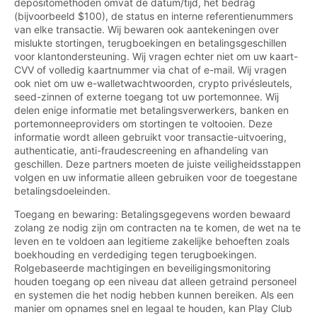
depositomethoden omvat de datum/tijd, het bedrag
(bijvoorbeeld $100), de status en interne referentienummers
van elke transactie. Wij bewaren ook aantekeningen over
mislukte stortingen, terugboekingen en betalingsgeschillen
voor klantondersteuning. Wij vragen echter niet om uw kaart-
CVV of volledig kaartnummer via chat of e-mail. Wij vragen
ook niet om uw e-walletwachtwoorden, crypto privésleutels,
seed-zinnen of externe toegang tot uw portemonnee. Wij
delen enige informatie met betalingsverwerkers, banken en
portemonneeproviders om stortingen te voltooien. Deze
informatie wordt alleen gebruikt voor transactie-uitvoering,
authenticatie, anti-fraudescreening en afhandeling van
geschillen. Deze partners moeten de juiste veiligheidsstappen
volgen en uw informatie alleen gebruiken voor de toegestane
betalingsdoeleinden.
Toegang en bewaring: Betalingsgegevens worden bewaard
zolang ze nodig zijn om contracten na te komen, de wet na te
leven en te voldoen aan legitieme zakelijke behoeften zoals
boekhouding en verdediging tegen terugboekingen.
Rolgebaseerde machtigingen en beveiligingsmonitoring
houden toegang op een niveau dat alleen getraind personeel
en systemen die het nodig hebben kunnen bereiken. Als een
manier om opnames snel en legaal te houden, kan Play Club