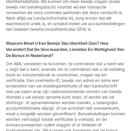
identiteitsdiefstal. Wij kunnen om meer bewijs vragen (zoals
bewijs van betalingsbezit) voordat wij een transactie
verwerken als onze controles aantonen dat deze verdacht is.
Werk altijd uw contactinformatie bij, zorg ervoor dat elk
wachtwoord uniek is, en schakel indien uw accountinstellingen
het toelaten tweefactorauthenticatie (2FA) in.
Waarom Moet U Een Bewijs Van Identiteit Zien? Hoe
Verandert Dat De Voorwaarden, Limieten En Wettigheid Van
De Bonus In Nederland?
Om AML-vereisten na te komen, te controleren dat u bent wie
u zegt dat u bent, evenals om te controleren dat u de betaling
bezit en bonusmisbruik te voorkomen, vragen wij om
verificatie. Een overheids-ID, bewijs van adres en soms een
screenshot van uw betalingsmethode of een bankafschrift
met uw naam erop zijn veelvoorkomende vormen van bewijs.
Voordat u uw eerste opname kunt doen, of eerder als uw
stortings- of opnamelimieten worden bereikt, u belangrijke
accountinformatie wijzigt, of uw activiteit niet overeenkomt,
moet u mogelijk worden geverifieerd. Bonusbetalingen kunnen
worden vertraagd totdat verificatie is voltooid, en de
bonusvoorwaarden zullen zeggen of er limieten of
inzetvereisten zijn. Wij kunnen ook beperken wie de bonus