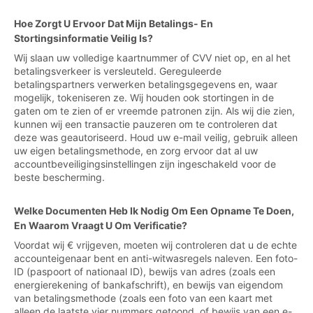
Hoe Zorgt U Ervoor Dat Mijn Betalings- En
Stortingsinformatie Veilig Is?
Wij slaan uw volledige kaartnummer of CVV niet op, en al het
betalingsverkeer is versleuteld. Gereguleerde
betalingspartners verwerken betalingsgegevens en, waar
mogelijk, tokeniseren ze. Wij houden ook stortingen in de
gaten om te zien of er vreemde patronen zijn. Als wij die zien,
kunnen wij een transactie pauzeren om te controleren dat
deze was geautoriseerd. Houd uw e-mail veilig, gebruik alleen
uw eigen betalingsmethode, en zorg ervoor dat al uw
accountbeveiligingsinstellingen zijn ingeschakeld voor de
beste bescherming.
Welke Documenten Heb Ik Nodig Om Een Opname Te Doen,
En Waarom Vraagt U Om Verificatie?
Voordat wij € vrijgeven, moeten wij controleren dat u de echte
accounteigenaar bent en anti-witwasregels naleven. Een foto-
ID (paspoort of nationaal ID), bewijs van adres (zoals een
energierekening of bankafschrift), en bewijs van eigendom
van betalingsmethode (zoals een foto van een kaart met
alleen de laatste vier nummers getoond, of bewijs van een e-