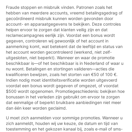
Fraude stoppen en misbruik vinden. Patronen zoals het
hebben van meerdere accounts, vreemd betalingsgedrag of
gecoördineerd misbruik kunnen worden gevonden door
account- en apparaatgegevens te bekijken. Deze controles
helpen ervoor te zorgen dat klanten veilig zijn en dat
reclamecampagnes eerlijk zijn. Voordat een bonus wordt
gegeven, controleren wij gewoonlijk of het account in
aanmerking komt, wat betekent dat de leeftijd en status van
het account worden gecontroleerd (werkend, niet zelf-
uitgesloten, niet beperkt). Wanneer en waar de promotie
beschikbaar is—of het beschikbaar is in Nederland of waar u
nu woont. Betalingen en stortingen valideren—acties die
kwalificeren bewijzen, zoals het storten van €50 of 100 €.
Indien nodig moet identiteitsverificatie worden uitgevoerd
voordat een bonus wordt gegeven of omgezet, of voordat
$500 wordt opgenomen. Promotiegeschiedenis: bekijken hoe
bonussen in het verleden zijn gebruikt om ervoor te zorgen
dat eenmalige of beperkt bruikbare aanbiedingen niet meer
dan één keer worden geclaimd.
U moet zich aanmelden voor sommige promoties. Wanneer u
zich aanmeldt, houden wij uw keuze, de datum en tijd van
toestemming en het gekozen kanaal bij, zoals e-mail of sms-