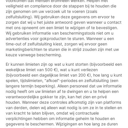
voorkomen dat mensen eromheen werken. Helpen met
veiligheid en compliance door de stappen bij te houden die
zijn genomen om uw verzoek uit te voeren (zoals
zelfuitsluiting). Wij gebruiken deze gegevens om ervoor te
zorgen dat wij u het juiste antwoord geven wanneer u contact
met ons opneemt om een limiet te wijzigen of te bevestigen.
Wij gebruiken informatie van beschermingstools niet om u
advertenties voor gokproducten te sturen. Wanneer u een
time-out of zelfuitsluiting kiest, zorgen wij ervoor geen
marketingberichten te sturen die in strijd zouden zijn met uw
keuze vanwege bescherming.
Er kunnen limieten zijn op wat u kunt storten (bijvoorbeeld een
wekelijkse limiet van 500 €), wat u kunt verliezen
(bijvoorbeeld een dagelijkse limiet van 200 €), hoe lang u kunt
spelen, tijdslimieten, "afkoel"-periodes en zelfuitsluiting (een
langere termijn beperking). Alleen personeel dat uw informatie
nodig heeft om uw limieten af te dwingen en u te helpen een
verantwoordelijke gokker te zijn, kan het zien en privé
houden. Wanneer deze controles afkomstig zijn van platforms
van derden, delen wij alleen wat nodig is om ze in te stellen en
van kracht te laten blijven, omdat wij contractuele
verplichtingen hebben om informatie geheim te houden en
gegevens te beschermen. Wijzigingen en hoe lang ze duren