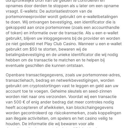
oorspronkelijke bron van de gelden te controleren en
opnames door derden te stoppen als u later om een opname
vraagt. E-wallets: De autorisatiestroom van de
portemonneeprovider wordt gebruikt om e-walletbetalingen
te doen. Wij ontvangen bevestiging, een identificator die is
gekoppeld aan onze portemonnee (zoals een accounthandle
of token) en informatie over de transactie. Als u een e-wallet
gebruikt, blijven uw inloggegevens bij de provider en worden
ze niet gedeeld met Play Club Casino. Wanneer u een e-wallet
gebruikt om $50 te storten, bewaren wij de
betalingsbevestiging en de unieke identificator die wij nodig
hebben om de transactie te matchen en te helpen bij
eventuele geschillen die kunnen ontstaan.
Openbare transactiegegevens, zoals uw portemonnee-adres,
transactiehach, bedrag en netwerkbevestigingen, worden
gebruikt om cryptostortingen vast te leggen en geld aan uw
account toe te voegen. Geheime sleutels en seed-zinnen
worden niet naar ons verzonden. Voordat wij een transactie
van 500 € of enig ander bedrag dat meer controles nodig
heeft accepteren of afwikkelen, kan blockchaingegevens
worden gecontroleerd op risicokenmerken, zoals koppelingen
aan illegale activiteiten, om spelers en het casino veilig te
houden. De informatie die wij bewaren voor alle