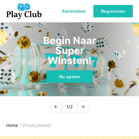
Aanmelden
Registreren
Begin Naar
Super
Winsten!
Nu spelen
1/2
Home
Privacybeleid