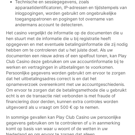
Technische en sessiegegevens, zoals
apparaatidentificatoren, IP-adressen en tijdstempels van
inlogpogingen, worden gebruikt om ongebruikelijke
toegangspatronen en pogingen tot overname van
andermans account te detecteren.
Het casino vergelijkt de informatie op de documenten die u
hen stuurt met de informatie die u bij registratie heeft
opgegeven en met eventuele betalingsinformatie die zij nodig
hebben om te controleren dat u het juiste doet. Als uw
documenten een nieuw adres of een spelfout tonen, kan Play
Club Casino deze gebruiken om uw accountinformatie bij te
werken en vertragingen in uitbetalingen te voorkomen.
Persoonlijke gegevens worden gebruikt om ervoor te zorgen
dat het uitbetalingsadres correct is en dat het
opnameverzoek overeenkomt met uw accountgeschiedenis.
Om ervoor te zorgen dat de betalingsmethode die u gebruikt
echt is en de transactie niet verbonden is met fraude of
financiering door derden, kunnen extra controles worden
uitgevoerd als u vraagt om 500 € op te nemen.
In sommige gevallen kan Play Club Casino uw persoonlijke
gegevens gebruiken om te controleren of u in aanmerking
komt op basis van waar u woont of de wetten in uw
Nederland en om ervoor te zorgen dat alleen